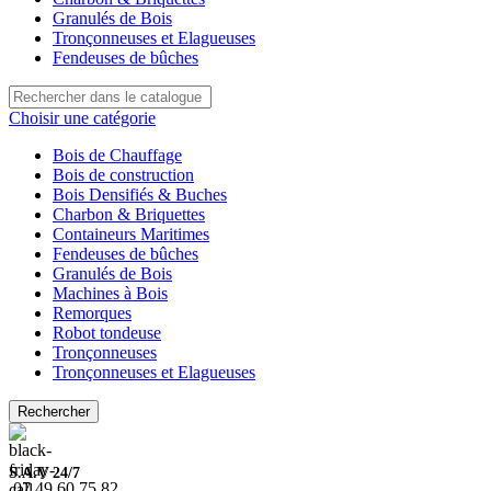
Granulés de Bois
Tronçonneuses et Elagueuses
Fendeuses de bûches
Choisir une catégorie
Bois de Chauffage
Bois de construction
Bois Densifiés & Buches
Charbon & Briquettes
Containeurs Maritimes
Fendeuses de bûches
Granulés de Bois
Machines à Bois
Remorques
Robot tondeuse
Tronçonneuses
Tronçonneuses et Elagueuses
Rechercher
S.A.V 24/7
07.49.60.75.82