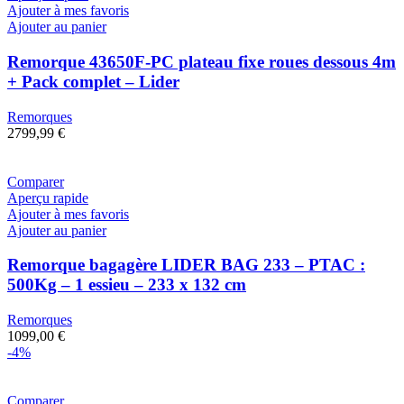
Ajouter à mes favoris
Ajouter au panier
Remorque 43650F-PC plateau fixe roues dessous 4m
+ Pack complet – Lider
Remorques
2799,99
€
Comparer
Aperçu rapide
Ajouter à mes favoris
Ajouter au panier
Remorque bagagère LIDER BAG 233 – PTAC :
500Kg – 1 essieu – 233 x 132 cm
Remorques
1099,00
€
-4%
Comparer