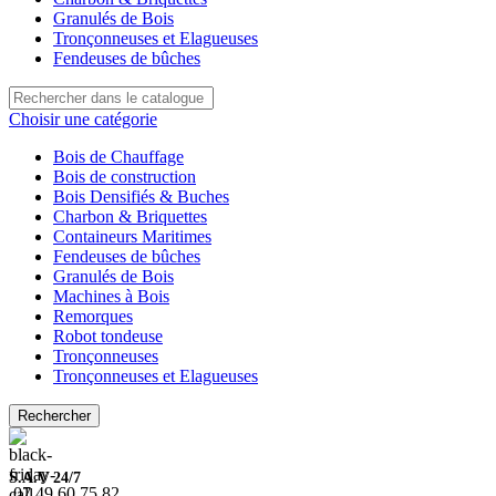
Granulés de Bois
Tronçonneuses et Elagueuses
Fendeuses de bûches
Choisir une catégorie
Bois de Chauffage
Bois de construction
Bois Densifiés & Buches
Charbon & Briquettes
Containeurs Maritimes
Fendeuses de bûches
Granulés de Bois
Machines à Bois
Remorques
Robot tondeuse
Tronçonneuses
Tronçonneuses et Elagueuses
Rechercher
S.A.V 24/7
07.49.60.75.82