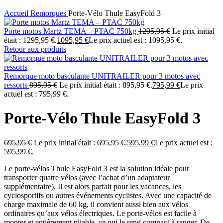
Accueil
Remorques
Porte-Vélo Thule EasyFold 3
Porte motos Martz TEMA – PTAC 750kg
1295,95
€
Le prix initial
était : 1295,95 €.
1095,95
€
Le prix actuel est : 1095,95 €.
Retour aux produits
Remorque moto basculante UNITRAILER pour 3 motos avec
ressorts
895,95
€
Le prix initial était : 895,95 €.
795,99
€
Le prix
actuel est : 795,99 €.
Porte-Vélo Thule EasyFold 3
695,95
€
Le prix initial était : 695,95 €.
595,99
€
Le prix actuel est :
595,99 €.
Le porte-vélos Thule EasyFold 3 est la solution idéale pour
transporter quatre vélos (avec l’achat d’un adaptateur
supplémentaire). Il est alors parfait pour les vacances, les
cyclosportifs ou autres événements cyclistes. Avec une capacité de
charge maximale de 60 kg, il convient aussi bien aux vélos
ordinaires qu’aux vélos électriques. Le porte-vélos est facile à
monter et entièrement pliable, ce qui le rend compact à ranger. De