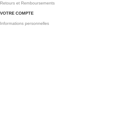
Retours et Remboursements
VOTRE COMPTE
Informations personnelles
Suivre mes commandes
Adresses
CATÉGORIES
Bois de Chauffage
Bois de construction
Bois Densifiés & Buches
Charbon & Briquettes
25 Impasse du puit, 74150 Hauteville-sur-Fier,
France
info@jardin-dubois.com
07.49.60.75.82