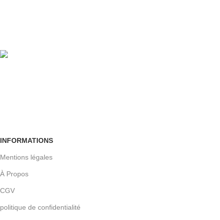
100% GARANTIE
Crypté SSL
Retour facile
Sous 30 jours
INFORMATIONS
Mentions légales
À Propos
CGV
politique de confidentialité