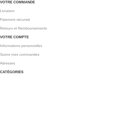
VOTRE COMMANDE
Livraison
Paiement sécurisé
Retours et Remboursements
VOTRE COMPTE
Informations personnelles
Suivre mes commandes
Adresses
CATÉGORIES
Bois de Chauffage
Bois de construction
Bois Densifiés & Buches
Charbon & Briquettes