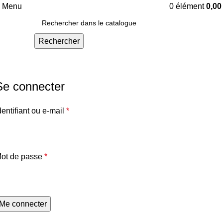
Menu
0
élément
0,0
Rechercher
Mon compte
Se connecter
dentifiant ou e-mail
*
ot de passe
*
Me connecter