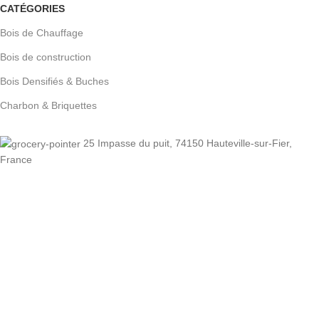
CATÉGORIES
Bois de Chauffage
Bois de construction
Bois Densifiés & Buches
Charbon & Briquettes
25 Impasse du puit, 74150 Hauteville-sur-Fier,
France
info@jardin-dubois.com
07.49.60.75.82
Copyright © 2025 JARDIN DU BOIS
Tous droits réservés
Nous utilisons des cookies pour vous garantir la meilleure
expérience sur notre site Web. Si vous continuez à utiliser ce
site, nous supposerons que vous en êtes satisfait.