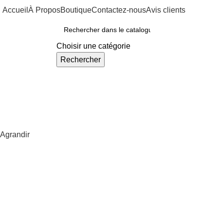
Accueil
À Propos
Boutique
Contactez-nous
Avis clients
ous Nos Rayons
Choisir une catégorie
Rechercher
Agrandir