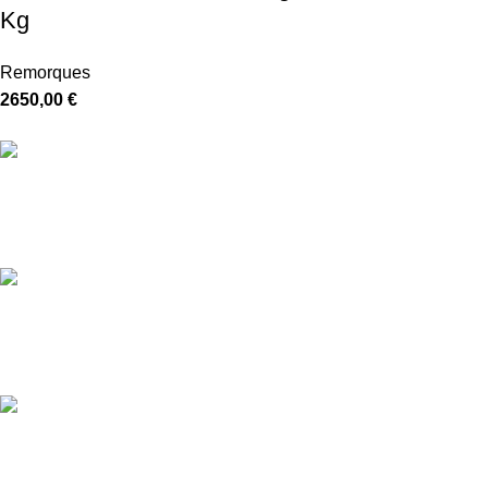
Kg
Remorques
2650,00
€
Livraison gratuite
5-7 jours
Paiement sécurisé
Crypté SSL
Service Client