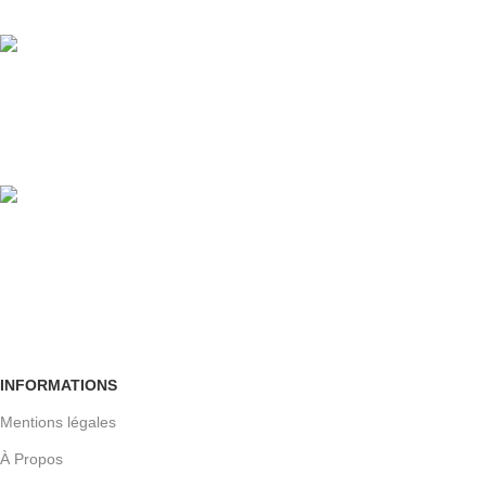
24/7
100% GARANTIE
Crypté SSL
Retour facile
Sous 30 jours
INFORMATIONS
Mentions légales
À Propos