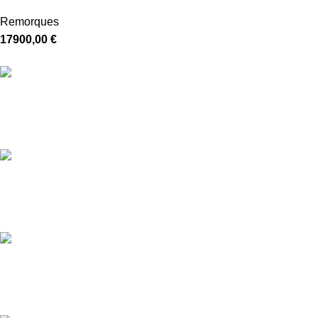
Remorques
17900,00
€
Livraison gratuite
5-7 jours
Paiement sécurisé
Crypté SSL
Service Client
24/7