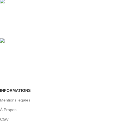
100% GARANTIE
Crypté SSL
Retour facile
Sous 30 jours
INFORMATIONS
Mentions légales
À Propos
CGV