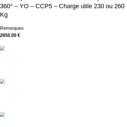
360° – YO – CCP5 – Charge utile 230 ou 260
Kg
Remorques
2650,00
€
Livraison gratuite
5-7 jours
Paiement sécurisé
Crypté SSL