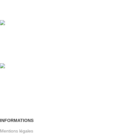
Service Client
24/7
100% GARANTIE
Crypté SSL
Retour facile
Sous 30 jours
INFORMATIONS
Mentions légales