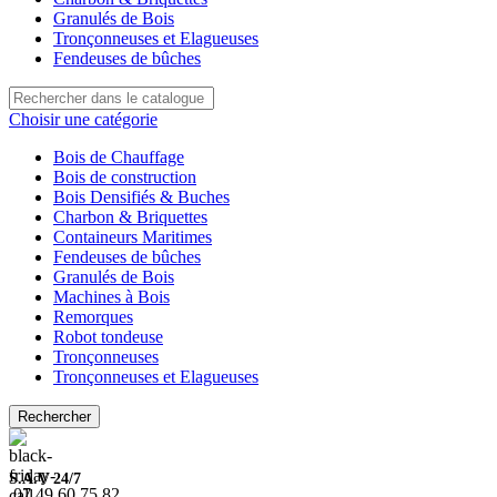
Granulés de Bois
Tronçonneuses et Elagueuses
Fendeuses de bûches
Choisir une catégorie
Bois de Chauffage
Bois de construction
Bois Densifiés & Buches
Charbon & Briquettes
Containeurs Maritimes
Fendeuses de bûches
Granulés de Bois
Machines à Bois
Remorques
Robot tondeuse
Tronçonneuses
Tronçonneuses et Elagueuses
Rechercher
S.A.V 24/7
07.49.60.75.82