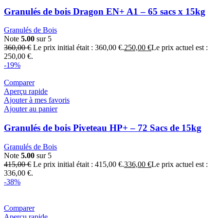
Granulés de bois Dragon EN+ A1 – 65 sacs x 15kg
Granulés de Bois
Note
5.00
sur 5
360,00
€
Le prix initial était : 360,00 €.
250,00
€
Le prix actuel est :
250,00 €.
-19%
Comparer
Aperçu rapide
Ajouter à mes favoris
Ajouter au panier
Granulés de bois Piveteau HP+ – 72 Sacs de 15kg
Granulés de Bois
Note
5.00
sur 5
415,00
€
Le prix initial était : 415,00 €.
336,00
€
Le prix actuel est :
336,00 €.
-38%
Comparer
Aperçu rapide