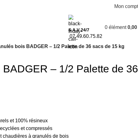
Mon comp
0
élément
0,0
S.A.V 24/7
07.49.60.75.82
nulés bois BADGER – 1/2 Palette de 36 sacs de 15 kg
s BADGER – 1/2 Palette de 36
rels et 100% résineux
s recyclées et compressés
et chaudières à granulés de bois