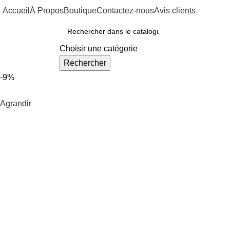
Accueil
À Propos
Boutique
Contactez-nous
Avis clients
ous Nos Rayons
Choisir une catégorie
Rechercher
-9%
Agrandir