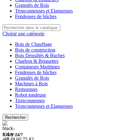
Granulés de Bois
Tronçonneuses et Elagueuses
Fendeuses de bûches
Choisir une catégorie
Bois de Chauffage
Bois de construction
Bois Densifiés & Buches
Charbon & Briquettes
Containeurs Maritimes
Fendeuses de bûches
Granulés de Bois
Machines à Bois
Remorques
Robot tondeuse
Tronçonneuses
Tronçonneuses et Elagueuses
Rechercher
S.A.V 24/7
07.49.60.75.82