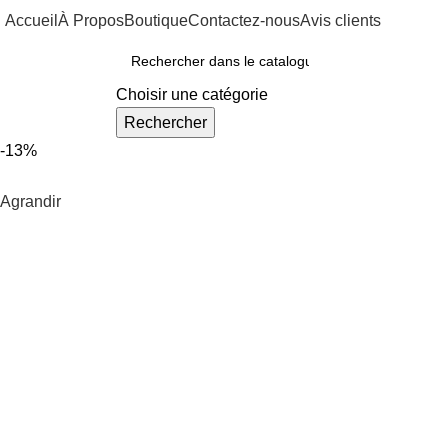
Accueil
À Propos
Boutique
Contactez-nous
Avis clients
ous Nos Rayons
Choisir une catégorie
Rechercher
-13%
Agrandir