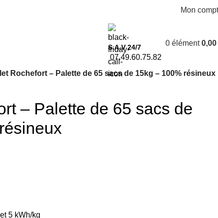
Mon comp
0
élément
0,0
S.A.V 24/7
07.49.60.75.82
let Rochefort – Palette de 65 sacs de 15kg – 100% résineux
ort – Palette de 65 sacs de
résineux
 et 5 kWh/kg