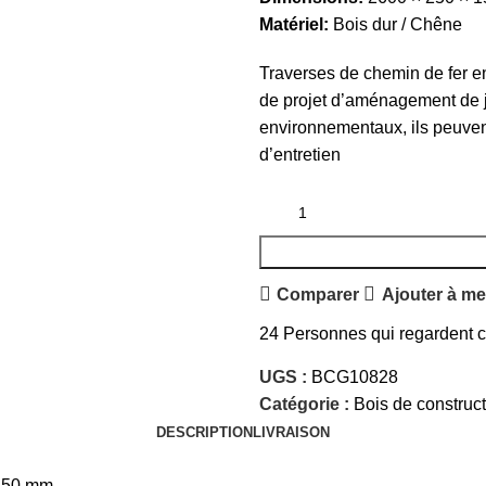
Matériel:
Bois dur / Chêne
Traverses de chemin de fer en
de projet d’aménagement de jard
environnementaux, ils peuven
d’entretien
Comparer
Ajouter à me
24
Personnes qui regardent ce
UGS :
BCG10828
Catégorie :
Bois de construc
DESCRIPTION
LIVRAISON
 150 mm