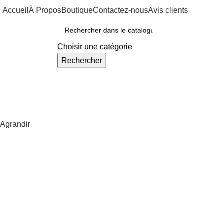
Accueil
À Propos
Boutique
Contactez-nous
Avis clients
ous Nos Rayons
Choisir une catégorie
Rechercher
Agrandir