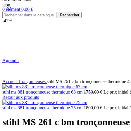
0
élément
0,00
€
Rechercher
-42%
Agrandir
Accueil
Tronçonneuses
stihl MS 261 c bm tronçonneuse thermique 4
stihl ms 881 tronçonneuse thermique 63 cm
1750,00
€
Le prix initial 
Retour aux produits
stihl ms 881 tronçonneuse thermique 75 cm
1800,00
€
Le prix initial 
stihl MS 261 c bm tronçonneus