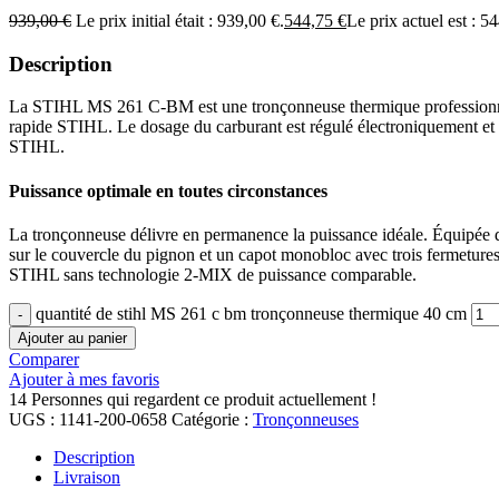
939,00
€
Le prix initial était : 939,00 €.
544,75
€
Le prix actuel est : 5
Description
La STIHL MS 261 C-BM est une tronçonneuse thermique professionnell
rapide STIHL. Le dosage du carburant est régulé électroniquement et
STIHL.
Puissance optimale en toutes circonstances
La tronçonneuse délivre en permanence la puissance idéale. Équipée d’
sur le couvercle du pignon et un capot monobloc avec trois fermeture
STIHL sans technologie 2-MIX de puissance comparable.
quantité de stihl MS 261 c bm tronçonneuse thermique 40 cm
Ajouter au panier
Comparer
Ajouter à mes favoris
14
Personnes qui regardent ce produit actuellement !
UGS :
1141-200-0658
Catégorie :
Tronçonneuses
Description
Livraison