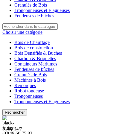
Granulés de Bois
Tronçonneuses et Elagueuses
Fendeuses de bûches
Choisir une catégorie
Bois de Chauffage
Bois de construction
Bois Densifiés & Buches
Charbon & Briquettes
Containeurs Maritimes
Fendeuses de bûches
Granulés de Bois
Machines à Bois
Remorques
Robot tondeuse
Tronçonneuses
Tronçonneuses et Elagueuses
Rechercher
S.A.V 24/7
07.49.60.75.82