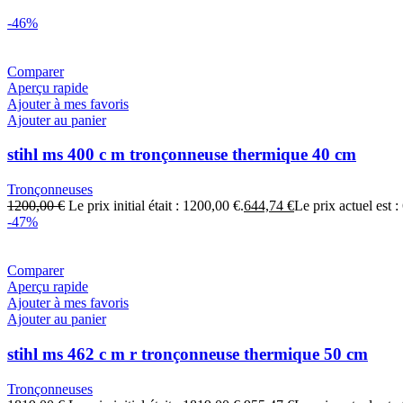
-46%
Comparer
Aperçu rapide
Ajouter à mes favoris
Ajouter au panier
stihl ms 400 c m tronçonneuse thermique 40 cm
Tronçonneuses
1200,00
€
Le prix initial était : 1200,00 €.
644,74
€
Le prix actuel est :
-47%
Comparer
Aperçu rapide
Ajouter à mes favoris
Ajouter au panier
stihl ms 462 c m r tronçonneuse thermique 50 cm
Tronçonneuses