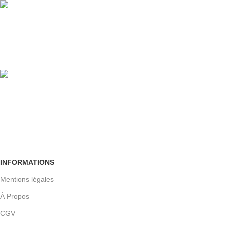
100% GARANTIE
Crypté SSL
Retour facile
Sous 30 jours
INFORMATIONS
Mentions légales
À Propos
CGV