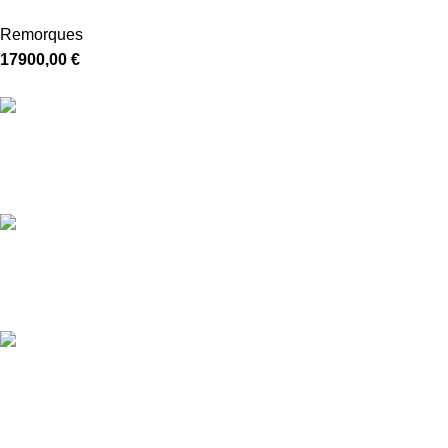
Remorques
17900,00
€
Livraison gratuite
5-7 jours
Paiement sécurisé
Crypté SSL
Service Client
24/7