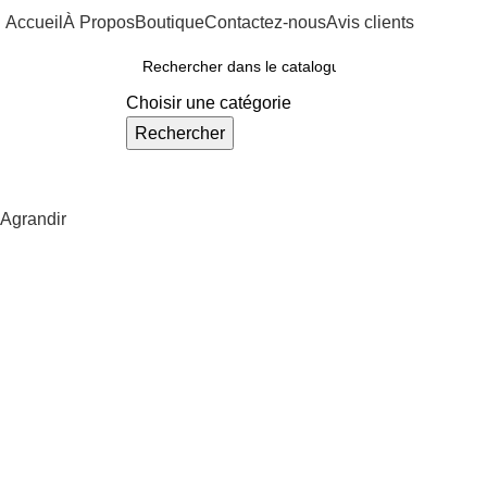
Accueil
À Propos
Boutique
Contactez-nous
Avis clients
ous Nos Rayons
Choisir une catégorie
Rechercher
Agrandir