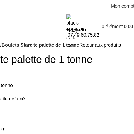
Mon comp
0
élément
0,0
S.A.V 24/7
07.49.60.75.82
s
Boulets Starcite palette de 1 tonne
Retour aux produits
te palette de 1 tonne
1 tonne
acite défumé
.kg