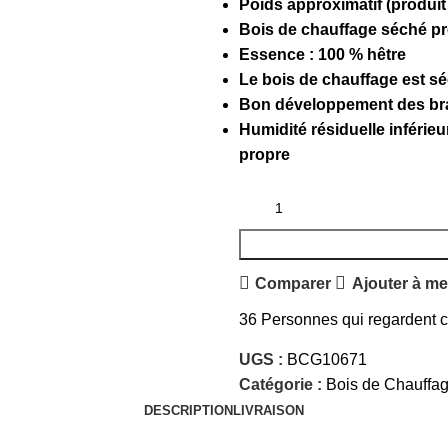
Poids approximatif (produit 
Bois de chauffage séché prê
Essence : 100 % hêtre
Le bois de chauffage est sé
Bon développement des bra
Humidité résiduelle inférie
propre
Comparer
Ajouter à me
36
Personnes qui regardent ce
UGS :
BCG10671
Catégorie :
Bois de Chauffa
DESCRIPTION
LIVRAISON