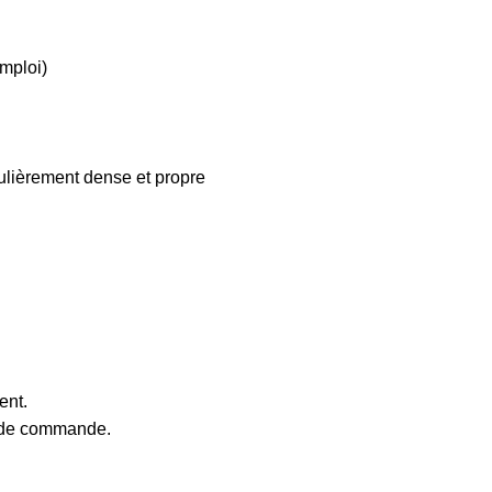
emploi)
culièrement dense et propre
ent.
e de commande.