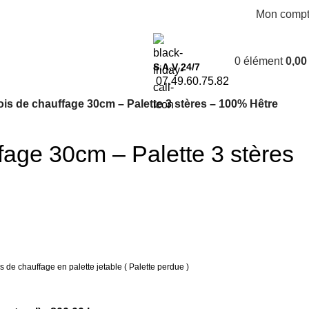
Mon comp
0
élément
0,0
S.A.V 24/7
07.49.60.75.82
is de chauffage 30cm – Palette 3 stères – 100% Hêtre
fage 30cm – Palette 3 stères
 de chauffage en palette jetable ( Palette perdue )