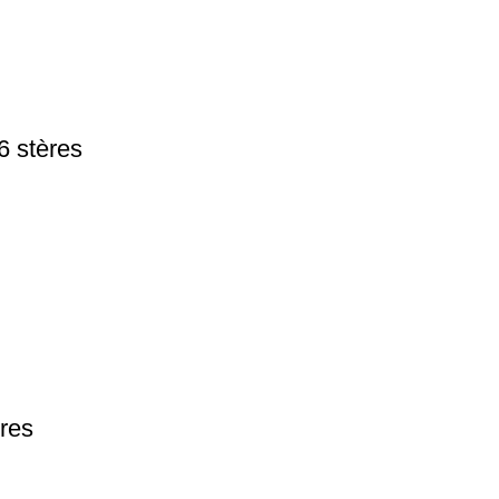
6 stères
ères