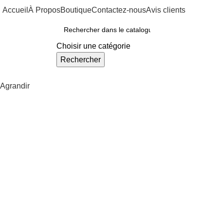
Accueil
À Propos
Boutique
Contactez-nous
Avis clients
ous Nos Rayons
Choisir une catégorie
Rechercher
Agrandir