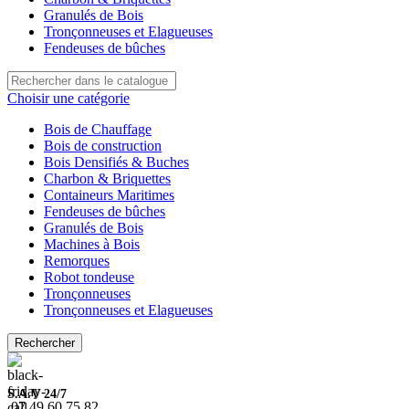
Granulés de Bois
Tronçonneuses et Elagueuses
Fendeuses de bûches
Choisir une catégorie
Bois de Chauffage
Bois de construction
Bois Densifiés & Buches
Charbon & Briquettes
Containeurs Maritimes
Fendeuses de bûches
Granulés de Bois
Machines à Bois
Remorques
Robot tondeuse
Tronçonneuses
Tronçonneuses et Elagueuses
Rechercher
S.A.V 24/7
07.49.60.75.82