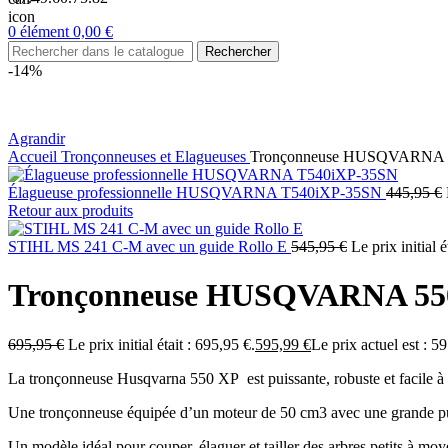
0
élément
0,00
€
Rechercher
-14%
Agrandir
Accueil
Tronçonneuses et Elagueuses
Tronçonneuse HUSQVARNA 55
Élagueuse professionnelle HUSQVARNA T540iXP-35SN
445,95
€
Retour aux produits
STIHL MS 241 C-M avec un guide Rollo E
545,95
€
Le prix initial é
Tronçonneuse HUSQVARNA 550
695,95
€
Le prix initial était : 695,95 €.
595,99
€
Le prix actuel est : 5
La tronçonneuse Husqvarna 550 XP est puissante, robuste et facile à
Une tronçonneuse équipée d’un moteur de 50 cm3 avec une grande pu
Un modèle idéal pour couper, élaguer et tailler des arbres petits à moy