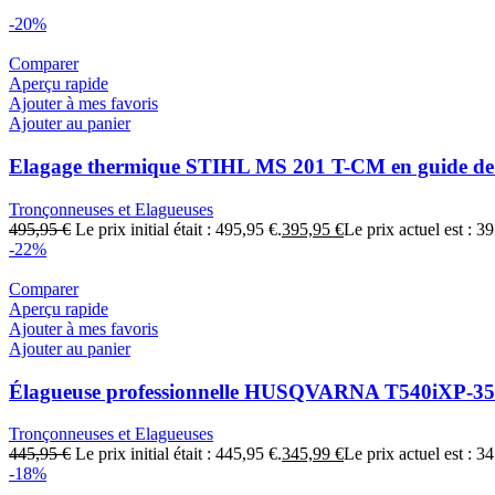
-20%
Comparer
Aperçu rapide
Ajouter à mes favoris
Ajouter au panier
Elagage thermique STIHL MS 201 T-CM en guide d
Tronçonneuses et Elagueuses
495,95
€
Le prix initial était : 495,95 €.
395,95
€
Le prix actuel est : 3
-22%
Comparer
Aperçu rapide
Ajouter à mes favoris
Ajouter au panier
Élagueuse professionnelle HUSQVARNA T540iXP-3
Tronçonneuses et Elagueuses
445,95
€
Le prix initial était : 445,95 €.
345,99
€
Le prix actuel est : 3
-18%