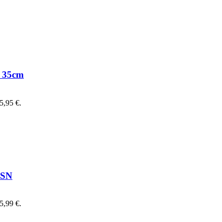
e 35cm
95,95 €.
5SN
45,99 €.