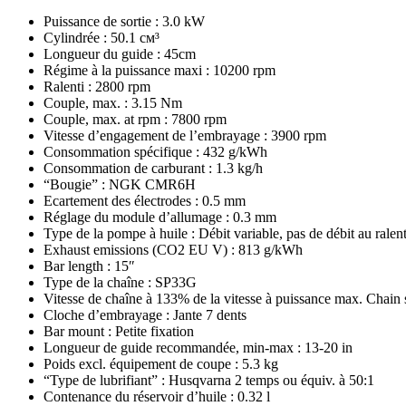
Puissance de sortie : 3.0 kW
Cylindrée : 50.1 см³
Longueur du guide : 45cm
Régime à la puissance maxi : 10200 rpm
Ralenti : 2800 rpm
Couple, max. : 3.15 Nm
Couple, max. at rpm : 7800 rpm
Vitesse d’engagement de l’embrayage : 3900 rpm
Consommation spécifique : 432 g/kWh
Consommation de carburant : 1.3 kg/h
“Bougie” : NGK CMR6H
Ecartement des électrodes : 0.5 mm
Réglage du module d’allumage : 0.3 mm
Type de la pompe à huile : Débit variable, pas de débit au ralent
Exhaust emissions (CO2 EU V) : 813 g/kWh
Bar length : 15″
Type de la chaîne : SP33G
Vitesse de chaîne à 133% de la vitesse à puissance max. Chai
Cloche d’embrayage : Jante 7 dents
Bar mount : Petite fixation
Longueur de guide recommandée, min-max : 13-20 in
Poids excl. équipement de coupe : 5.3 kg
“Type de lubrifiant” : Husqvarna 2 temps ou équiv. à 50:1
Contenance du réservoir d’huile : 0.32 l