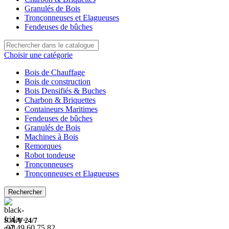
Granulés de Bois
Tronçonneuses et Elagueuses
Fendeuses de bûches
Choisir une catégorie
Bois de Chauffage
Bois de construction
Bois Densifiés & Buches
Charbon & Briquettes
Containeurs Maritimes
Fendeuses de bûches
Granulés de Bois
Machines à Bois
Remorques
Robot tondeuse
Tronçonneuses
Tronçonneuses et Elagueuses
Rechercher
S.A.V 24/7
07.49.60.75.82