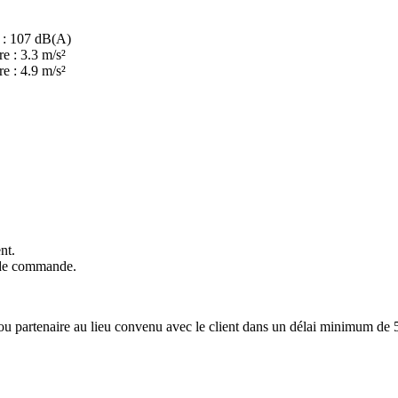
r : 107 dB(A)
re : 3.3 m/s²
re : 4.9 m/s²
nt.
e de commande.
s ou partenaire au lieu convenu avec le client dans un délai minimum de 5