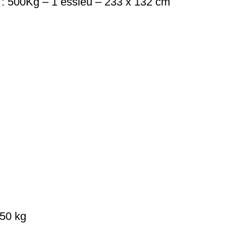
500Kg – 1 essieu – 233 x 132 cm
750 kg