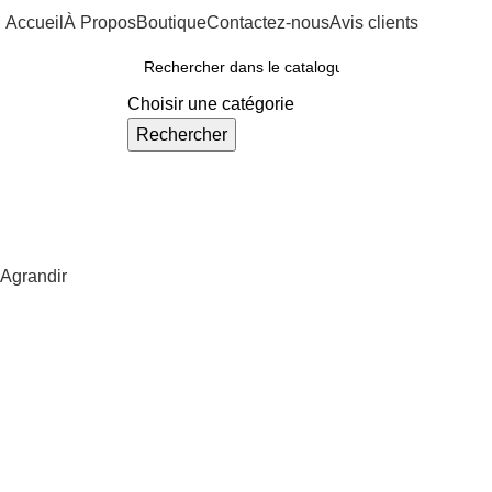
Accueil
À Propos
Boutique
Contactez-nous
Avis clients
ous Nos Rayons
Choisir une catégorie
Rechercher
Agrandir