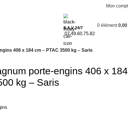
Mon comp
0
élément
0,0
S.A.V 24/7
07.49.60.75.82
ins 406 x 184 cm – PTAC 3500 kg – Saris
num porte-engins 406 x 184
00 kg – Saris
ins